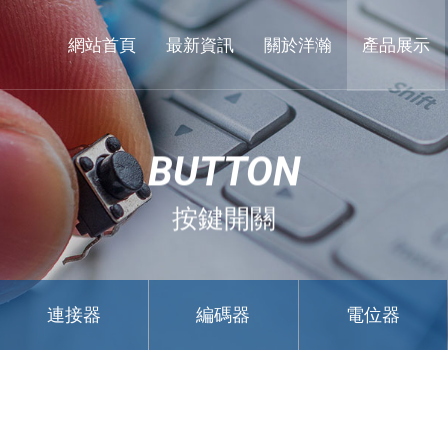
東
莞
網站首頁
最新資訊
關於洋瀚
產品展示
市
洋
瀚
BUTTON
實
業
按鍵開關
有
限
公
連接器
編碼器
電位器
司