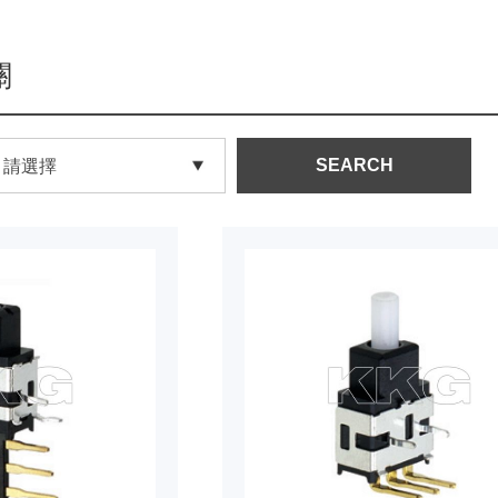
關
SEARCH