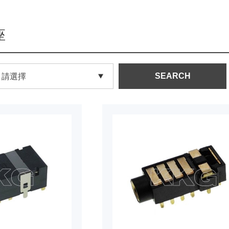
座
SEARCH