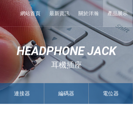
東
莞
網站首頁
最新資訊
關於洋瀚
產品展示
市
洋
瀚
HEADPHONE JACK
實
業
耳機插座
有
限
公
連接器
編碼器
電位器
司